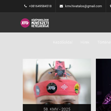
+381649584518
kmv.hivatalos@gmail.com
Kezdőoldal
Hírek
Történe
58. KMV - 2025