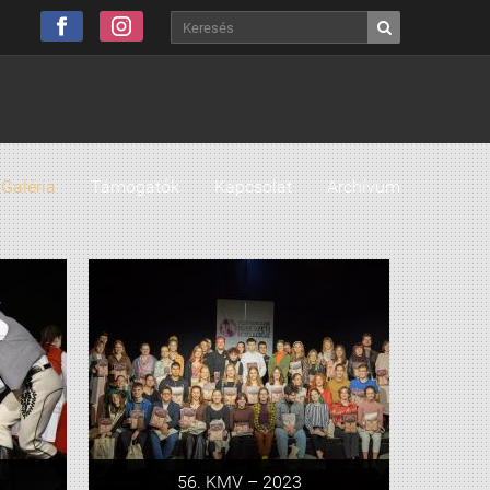
Galéria
Támogatók
Kapcsolat
Archívum
56. KMV – 2023