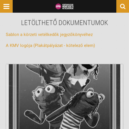
LETÖLTHETŐ DOKUMENTUMOK
Sablon a körzeti vetélkedők jegyzőkönyvéhez
A KMV logója (Plakátpályázat - kötelező elem)